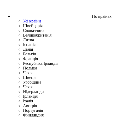
По країнах
Усі країни
Швейцарія
Словаччина
Великобританія
Литва
Іспанія
Данія
Бельгія
Франція
Республіка Ірландія
Польща
Чехія
Швецiя
Угорщина
Чехія
Нідерланди
Iрландія
Iталiя
Австрія
Португалія
Финляндия