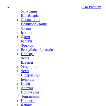
По країнах
Усі країни
Швейцарія
Словаччина
Великобританія
Литва
Іспанія
Данія
Бельгія
Франція
Республіка Ірландія
Польща
Чехія
Швецiя
Угорщина
Чехія
Нідерланди
Iрландія
Iталiя
Австрія
Португалія
Финляндия
Норвегія
Канада