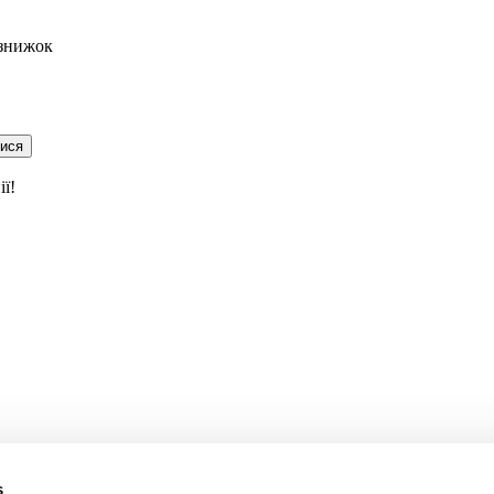
 знижок
тися
ї!
s