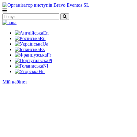
ua
En
Ru
Ua
Es
Fr
Pt
Nl
Hu
Мій кабінет