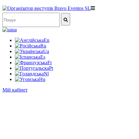
ua
En
Ru
Ua
Es
Fr
Pt
Nl
Hu
Мій кабінет