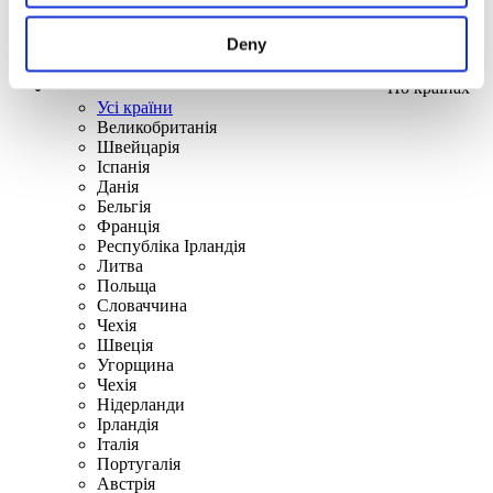
Deny
По країнах
Усі країни
Великобританія
Швейцарія
Іспанія
Данія
Бельгія
Франція
Республіка Ірландія
Литва
Польща
Словаччина
Чехія
Швецiя
Угорщина
Чехія
Нідерланди
Iрландія
Iталiя
Португалія
Австрія