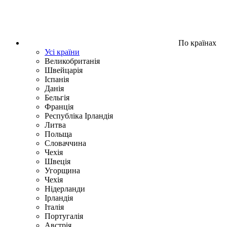
По країнах
Усі країни
Великобританія
Швейцарія
Іспанія
Данія
Бельгія
Франція
Республіка Ірландія
Литва
Польща
Словаччина
Чехія
Швецiя
Угорщина
Чехія
Нідерланди
Iрландія
Iталiя
Португалія
Австрія