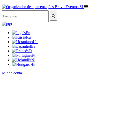
pt
En
Ru
Ua
Es
Fr
Pt
Nl
Hu
Minha conta