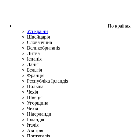
По країнах
Усі країни
Швейцарія
Словаччина
Великобританія
Литва
Іспанія
Данія
Бельгія
Франція
Республіка Ірландія
Польща
Чехія
Швецiя
Угорщина
Чехія
Нідерланди
Iрландія
Iталiя
Австрія
Португалія