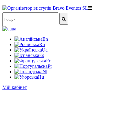
ua
En
Ru
Ua
Es
Fr
Pt
Nl
Hu
Мій кабінет