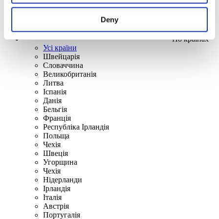
Deny
По країнах
Усі країни
Швейцарія
Словаччина
Великобританія
Литва
Іспанія
Данія
Бельгія
Франція
Республіка Ірландія
Польща
Чехія
Швецiя
Угорщина
Чехія
Нідерланди
Iрландія
Iталiя
Австрія
Португалія