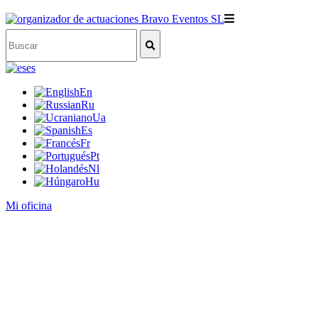
es
En
Ru
Ua
Es
Fr
Pt
Nl
Hu
Mi oficina