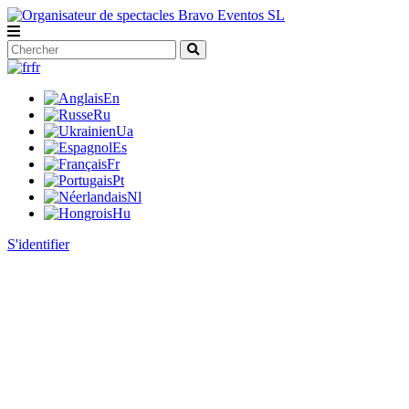
fr
En
Ru
Ua
Es
Fr
Pt
Nl
Hu
S'identifier