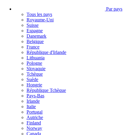
Par pays
Tous les pays
Royaume-Uni
Suisse
Espagne
Danemark
Belgique
France
République d'Irlande
Lithuania
Pologne
Slovaquie
Tchèque
Suède
Hongrie
République Tchèque
Pays-Bas
Irlande
Italie
Portugal
Autriche
Finland
Norway
Canada