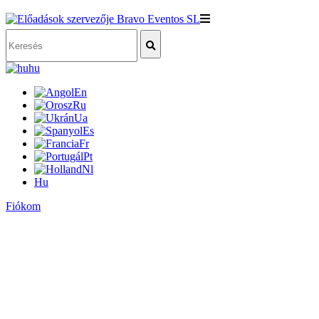
hu
En
Ru
Ua
Es
Fr
Pt
Nl
Hu
Fiókom