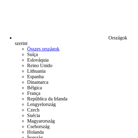
Országok
szerint
Összes országok
Suíça
Eslováquia
Reino Unido
Lithuania
Espanha
Dinamarca
Bélgica
França
República da Irlanda
Lengyelország
Czech
Suécia
Magyarország
Csehország
Holanda
Írország