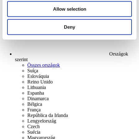
Alkalmaz
Allow selection
Deny
Országok
szerint
Összes országok
Suíça
Eslováquia
Reino Unido
Lithuania
Espanha
Dinamarca
Bélgica
França
República da Irlanda
Lengyelország
Czech
Suécia
Magyarország