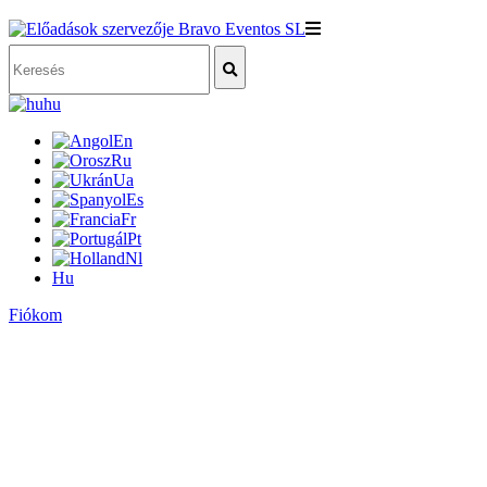
hu
En
Ru
Ua
Es
Fr
Pt
Nl
Hu
Fiókom