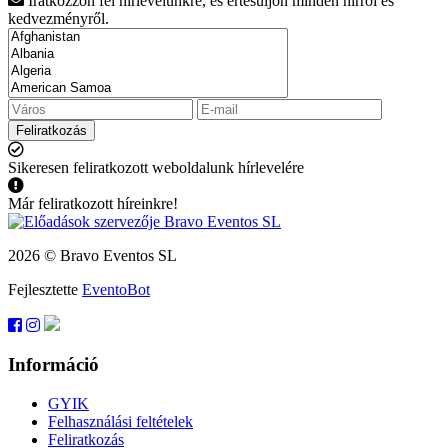
Iratkozzon fel hírlevelünkre, és értesüljön minden hírről és
kedvezményről.
Feliratkozás
Sikeresen feliratkozott weboldalunk hírlevelére
Már feliratkozott híreinkre!
2026 © Bravo Eventos SL
Fejlesztette
EventoBot
Információ
GYIK
Felhasználási feltételek
Feliratkozás