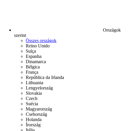
Országok
szerint
Összes országok
Reino Unido
Suíça
Espanha
Dinamarca
Bélgica
França
República da Irlanda
Lithuania
Lengyelország
Slovakia
Czech
Suécia
Magyarország
Csehország
Holanda
Írország
Itália