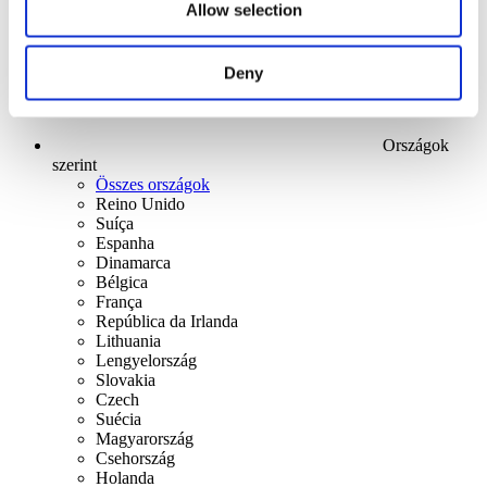
Allow selection
Deny
Országok
szerint
Összes országok
Reino Unido
Suíça
Espanha
Dinamarca
Bélgica
França
República da Irlanda
Lithuania
Lengyelország
Slovakia
Czech
Suécia
Magyarország
Csehország
Holanda