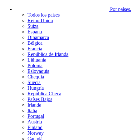
Por países.
Todos los países
Reino Unido
Suiza
Espana
Dinamarca
Bélgica
Francia
República de Irlanda
Lithuania
Polonia
Eslovaquia
Chequia
Suecia
Hungría
República Checa
Países Bajos
Irlanda
Italia
Portugal
Austria
Finland
Norway
Canadá