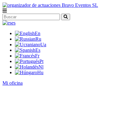
es
En
Ru
Ua
Es
Fr
Pt
Nl
Hu
Mi oficina