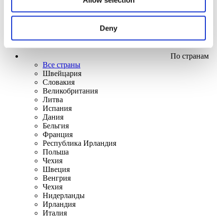
Deny
По странам
Все страны
Швейцария
Словакия
Великобритания
Литва
Испания
Дания
Бельгия
Франция
Республика Ирландия
Польша
Чехия
Швеция
Венгрия
Чехия
Нидерланды
Ирландия
Италия