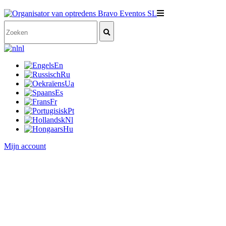
nl
En
Ru
Ua
Es
Fr
Pt
Nl
Hu
Mijn account