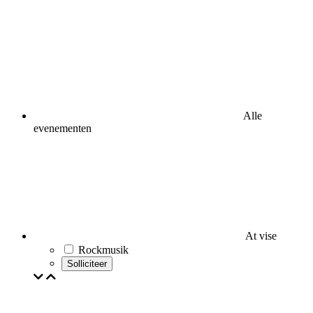
Alle
evenementen
At vise
Rockmusik
Solliciteer