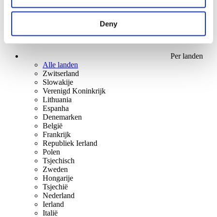
Deny
Per landen
Alle landen
Zwitserland
Slowakije
Verenigd Koninkrijk
Lithuania
Espanha
Denemarken
België
Frankrijk
Republiek Ierland
Polen
Tsjechisch
Zweden
Hongarije
Tsjechië
Nederland
Ierland
Italië