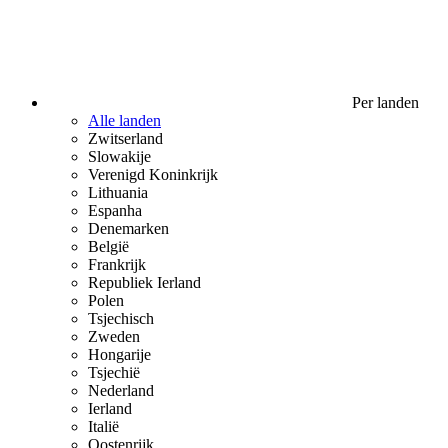
Per landen
Alle landen
Zwitserland
Slowakije
Verenigd Koninkrijk
Lithuania
Espanha
Denemarken
België
Frankrijk
Republiek Ierland
Polen
Tsjechisch
Zweden
Hongarije
Tsjechië
Nederland
Ierland
Italië
Oostenrijk