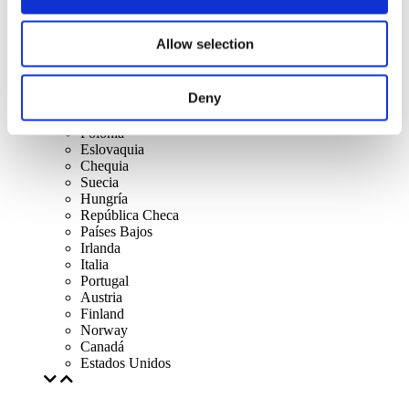
Reino Unido
Suiza
Espana
Allow selection
Dinamarca
Bélgica
Francia
Deny
República de Irlanda
Lithuania
Polonia
Eslovaquia
Chequia
Suecia
Hungría
República Checa
Países Bajos
Irlanda
Italia
Portugal
Austria
Finland
Norway
Canadá
Estados Unidos