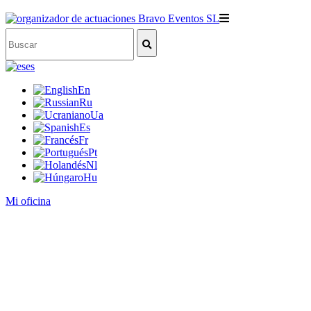
es
En
Ru
Ua
Es
Fr
Pt
Nl
Hu
Mi oficina