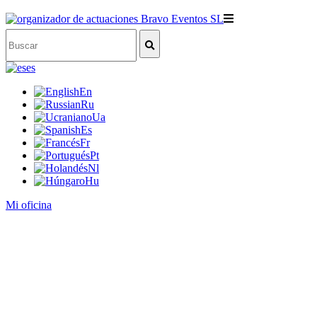
es
En
Ru
Ua
Es
Fr
Pt
Nl
Hu
Mi oficina