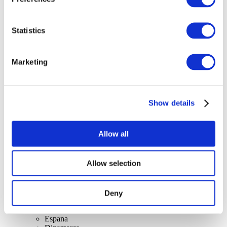
Statistics
Marketing
Conciertos
Música rock
Para aplicar
Show details
Allow all
Allow selection
Por países.
Todos los países
Deny
Reino Unido
Suiza
Espana