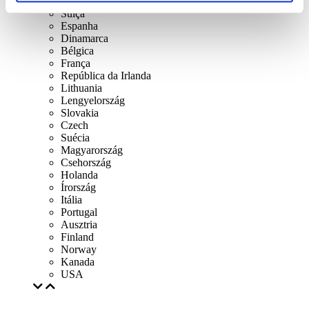
Reino Unido
Suíça
Espanha
Dinamarca
Bélgica
França
República da Irlanda
Lithuania
Lengyelország
Slovakia
Czech
Suécia
Magyarország
Csehország
Holanda
Írország
Itália
Portugal
Ausztria
Finland
Norway
Kanada
USA