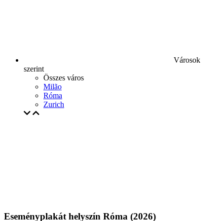
Városok
szerint
Összes város
Milão
Róma
Zurich
Eseményplakát helyszín Róma (2026)