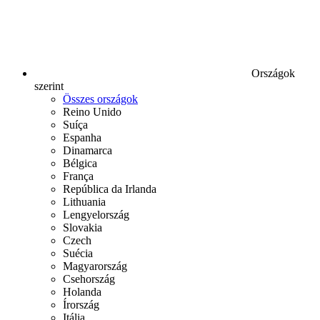
Országok
szerint
Összes országok
Reino Unido
Suíça
Espanha
Dinamarca
Bélgica
França
República da Irlanda
Lithuania
Lengyelország
Slovakia
Czech
Suécia
Magyarország
Csehország
Holanda
Írország
Itália