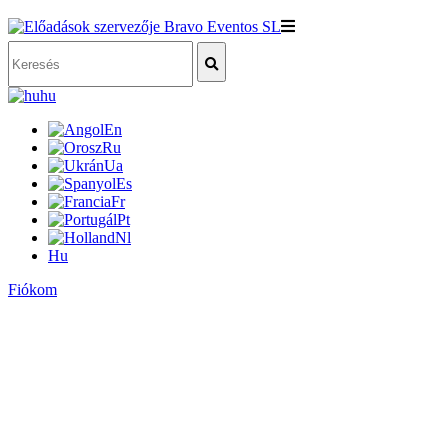
hu
En
Ru
Ua
Es
Fr
Pt
Nl
Hu
Fiókom