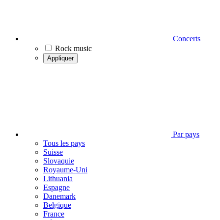
Concerts
Rock music
Appliquer
Par pays
Tous les pays
Suisse
Slovaquie
Royaume-Uni
Lithuania
Espagne
Danemark
Belgique
France