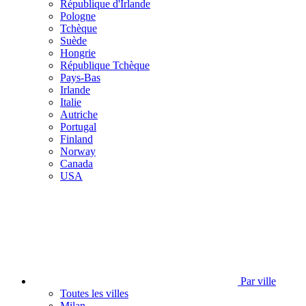
République d'Irlande
Pologne
Tchèque
Suède
Hongrie
République Tchèque
Pays-Bas
Irlande
Italie
Autriche
Portugal
Finland
Norway
Canada
USA
Par ville
Toutes les villes
Milan