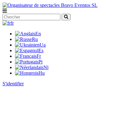
fr
En
Ru
Ua
Es
Fr
Pt
Nl
Hu
S'identifier