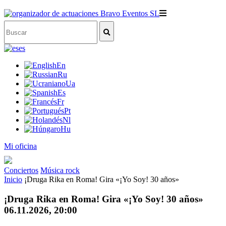
es
En
Ru
Ua
Es
Fr
Pt
Nl
Hu
Mi oficina
Conciertos
Música rock
Inicio
¡Druga Rika en Roma! Gira «¡Yo Soy! 30 años»
¡Druga Rika en Roma! Gira «¡Yo Soy! 30 años»
06.11.2026, 20:00