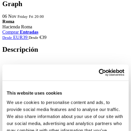
Graph
06
Nov
Friday
Fri
20:00
Roma
Hacienda Roma
Comprar
Entradas
EUR39
€39
Desde
Desde
Descripción
Foto y video
This website uses cookies
Compartir
We use cookies to personalise content and ads, to
provide social media features and to analyse our traffic.
We also share information about your use of our site with
1
our social media, advertising and analytics partners who
Total de boletos:
100EUR
may combine it with other information that you’ve
Gastos de gestion:
100EUR