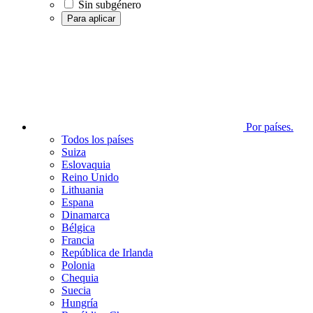
Sin subgénero
Para aplicar
Por países.
Todos los países
Suiza
Eslovaquia
Reino Unido
Lithuania
Espana
Dinamarca
Bélgica
Francia
República de Irlanda
Polonia
Chequia
Suecia
Hungría