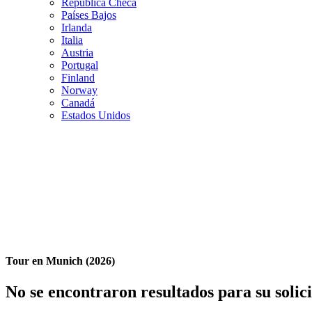
República Checa
Países Bajos
Irlanda
Italia
Austria
Portugal
Finland
Norway
Canadá
Estados Unidos
Tour en Munich (2026)
No se encontraron resultados para su solic