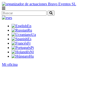
es
En
Ru
Ua
Es
Fr
Pt
Nl
Hu
Mi oficina