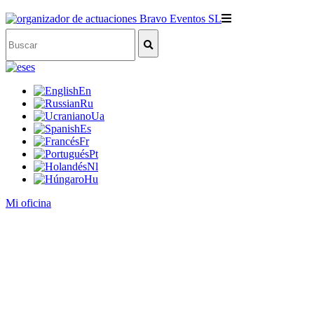
es
En
Ru
Ua
Es
Fr
Pt
Nl
Hu
Mi oficina