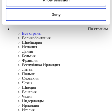
Deny
По странам
Все страны
Великобритания
Швейцария
Испания
Дания
Бельгия
Франция
Республика Ирландия
Литва
Польша
Словакия
Чехия
Швеция
Венгрия
Чехия
Нидерланды
Ирландия
Италия