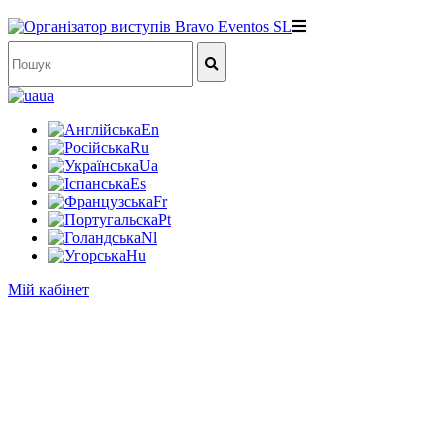
ua
En
Ru
Ua
Es
Fr
Pt
Nl
Hu
Мій кабінет