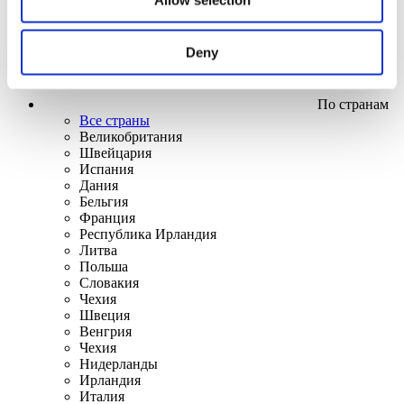
Deny
По странам
Все страны
Великобритания
Швейцария
Испания
Дания
Бельгия
Франция
Республика Ирландия
Литва
Польша
Словакия
Чехия
Швеция
Венгрия
Чехия
Нидерланды
Ирландия
Италия