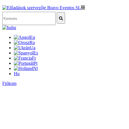
hu
En
Ru
Ua
Es
Fr
Pt
Nl
Hu
Fiókom