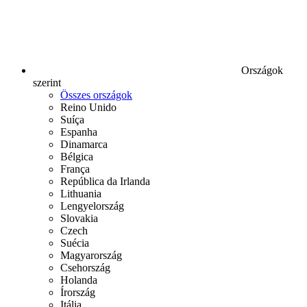
Országok
szerint
Összes országok
Reino Unido
Suíça
Espanha
Dinamarca
Bélgica
França
República da Irlanda
Lithuania
Lengyelország
Slovakia
Czech
Suécia
Magyarország
Csehország
Holanda
Írország
Itália