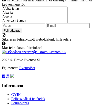
Iratkozzon fel hírlevelünkre, és értesüljön minden hírről és
kedvezményről.
Feliratkozás
Sikeresen feliratkozott weboldalunk hírlevelére
Már feliratkozott híreinkre!
2026 © Bravo Eventos SL
Fejlesztette
EventoBot
Információ
GYIK
Felhasználási feltételek
Feliratkozás