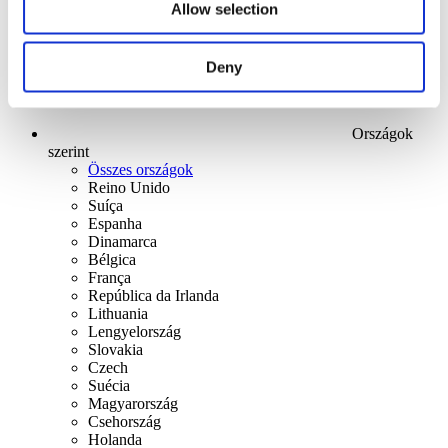
Allow selection
Deny
Országok
szerint
Összes országok
Reino Unido
Suíça
Espanha
Dinamarca
Bélgica
França
República da Irlanda
Lithuania
Lengyelország
Slovakia
Czech
Suécia
Magyarország
Csehország
Holanda