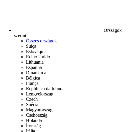
Országok
szerint
Összes országok
Suíça
Eslováquia
Reino Unido
Lithuania
Espanha
Dinamarca
Bélgica
França
República da Irlanda
Lengyelország
Czech
Suécia
Magyarország
Csehország
Holanda
Írország
Itália