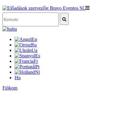
hu
En
Ru
Ua
Es
Fr
Pt
Nl
Hu
Fiókom