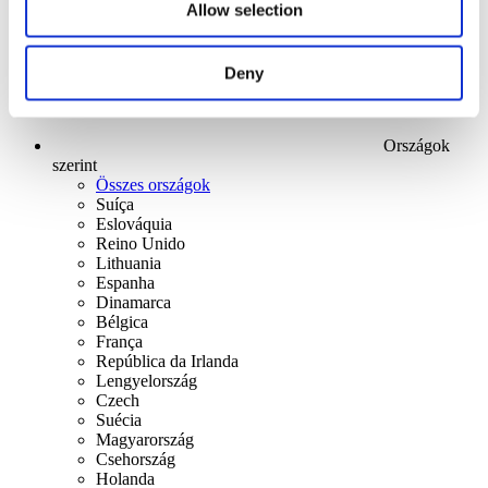
Allow selection
Deny
Országok
szerint
Összes országok
Suíça
Eslováquia
Reino Unido
Lithuania
Espanha
Dinamarca
Bélgica
França
República da Irlanda
Lengyelország
Czech
Suécia
Magyarország
Csehország
Holanda