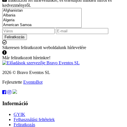
Iratkozzon fel hírlevelünkre, és értesüljön minden hírről és
kedvezményről.
Feliratkozás
Sikeresen feliratkozott weboldalunk hírlevelére
Már feliratkozott híreinkre!
2026 © Bravo Eventos SL
Fejlesztette
EventoBot
Információ
GYIK
Felhasználási feltételek
Feliratkozás