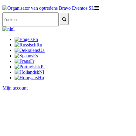
nl
En
Ru
Ua
Es
Fr
Pt
Nl
Hu
Mijn account