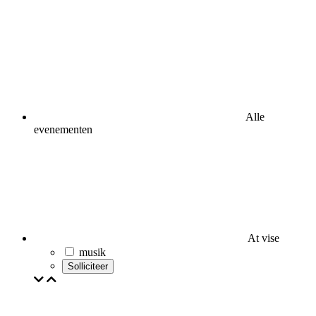
Alle
evenementen
At vise
musik
Solliciteer