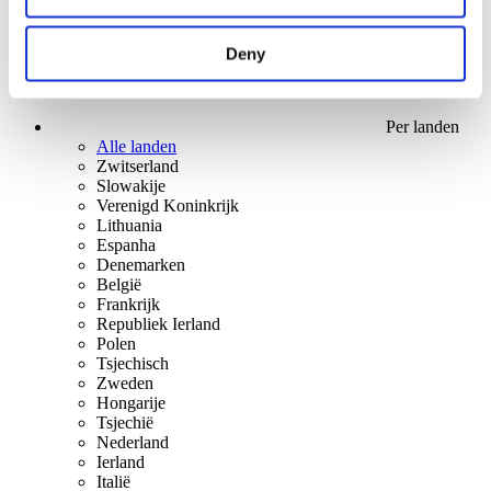
Deny
Per landen
Alle landen
Zwitserland
Slowakije
Verenigd Koninkrijk
Lithuania
Espanha
Denemarken
België
Frankrijk
Republiek Ierland
Polen
Tsjechisch
Zweden
Hongarije
Tsjechië
Nederland
Ierland
Italië