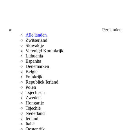
Per landen
Alle landen
Zwitserland
Slowakije
Verenigd Koninkrijk
Lithuania
Espanha
Denemarken
België
Frankrijk
Republiek Ierland
Polen
Tsjechisch
Zweden
Hongarije
Tsjechië
Nederland
Ierland
Italië
Oostenrijk