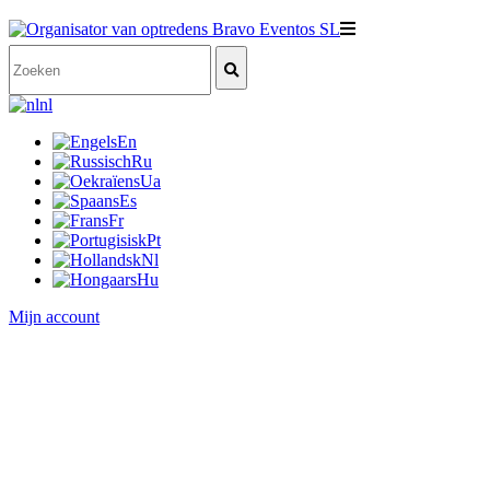
nl
En
Ru
Ua
Es
Fr
Pt
Nl
Hu
Mijn account