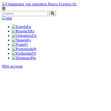
nl
En
Ru
Ua
Es
Fr
Pt
Nl
Hu
Mijn account