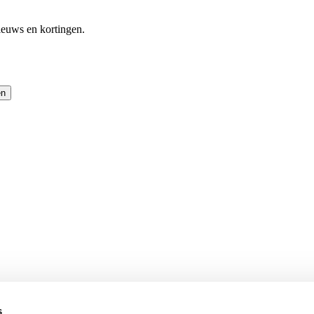
ieuws en kortingen.
en
s