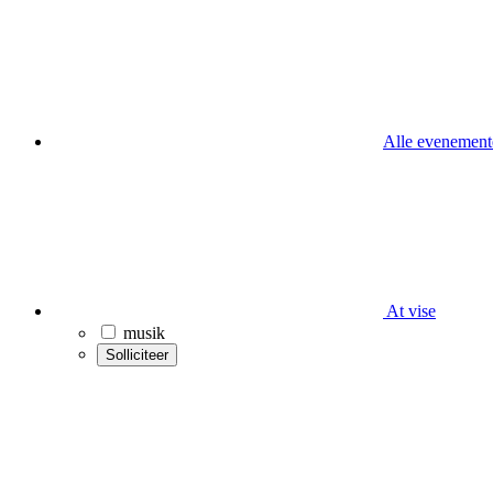
Alle evenement
At vise
musik
Solliciteer