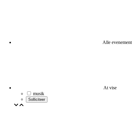
Alle evenement
At vise
musik
Solliciteer