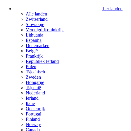
Per landen
Alle landen
Zwitserland
Slowakije
Verenigd Koninkrijk
Lithuania
Espanha
Denemarken
België
Frankrijk
Republiek Ierland
Polen
Tsjechisch
Zweden
Hongarije
Tsjechië
Nederland
Ierland
Italië
Oostenrijk
Portugal
Finland
Norway
Canada