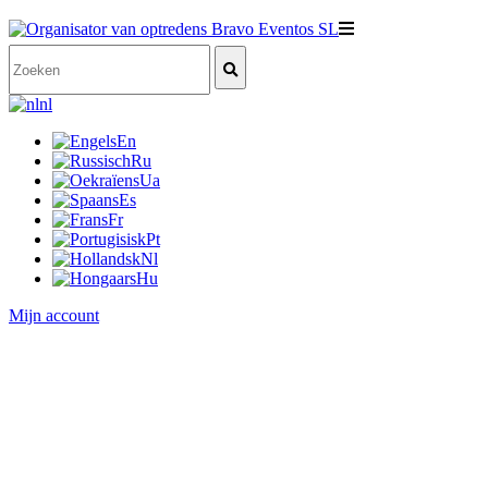
nl
En
Ru
Ua
Es
Fr
Pt
Nl
Hu
Mijn account