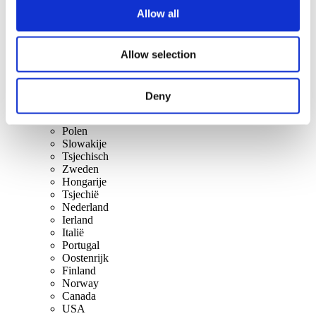
Per landen
Allow all
Alle landen
Verenigd Koninkrijk
Zwitserland
Allow selection
Espanha
Denemarken
België
Frankrijk
Deny
Republiek Ierland
Lithuania
Polen
Slowakije
Tsjechisch
Zweden
Hongarije
Tsjechië
Nederland
Ierland
Italië
Portugal
Oostenrijk
Finland
Norway
Canada
USA