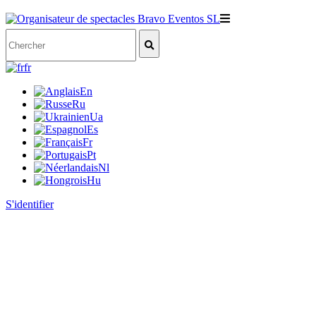
fr
En
Ru
Ua
Es
Fr
Pt
Nl
Hu
S'identifier