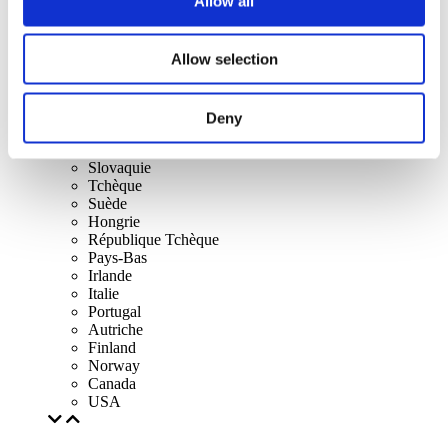
Allow all
Royaume-Uni
Suisse
Espagne
Allow selection
Danemark
Belgique
France
République d'Irlande
Deny
Lithuania
Pologne
Slovaquie
Tchèque
Suède
Hongrie
République Tchèque
Pays-Bas
Irlande
Italie
Portugal
Autriche
Finland
Norway
Canada
USA