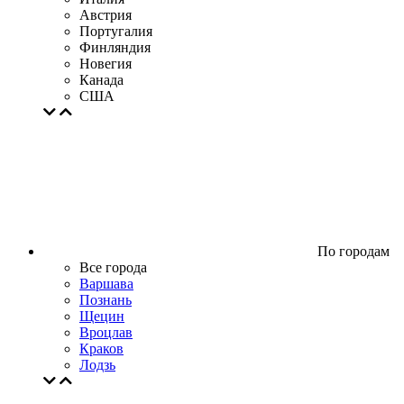
Австрия
Португалия
Финляндия
Новегия
Канада
США
По городам
Все города
Варшава
Познань
Щецин
Вроцлав
Краков
Лодзь