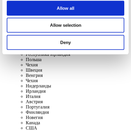
По странам
Все страны
Allow all
Швейцария
Словакия
Великобритания
Allow selection
Литва
Испания
Дания
Deny
Бельгия
Франция
Республика Ирландия
Польша
Чехия
Швеция
Венгрия
Чехия
Нидерланды
Ирландия
Италия
Австрия
Португалия
Финляндия
Новегия
Канада
США