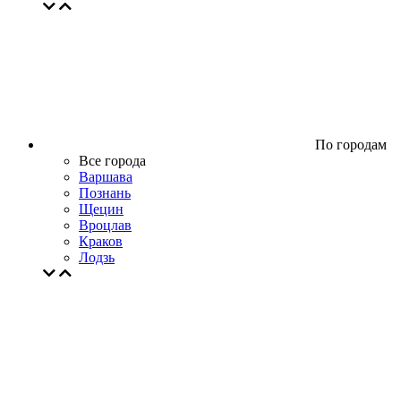
По городам
Все города
Варшава
Познань
Щецин
Вроцлав
Краков
Лодзь