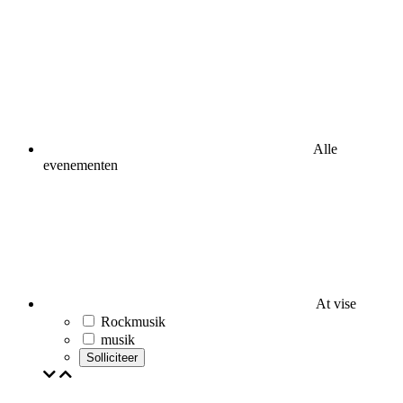
Alle
evenementen
At vise
Rockmusik
musik
Solliciteer