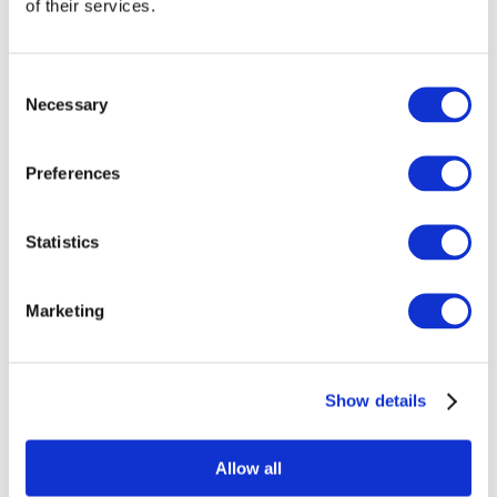
of their services.
evenementen
Consent
Necessary
Selection
Preferences
At vise
Rockmusik
musik
Statistics
Solliciteer
Marketing
Show details
Per landen
Alle landen
Allow all
Zwitserland