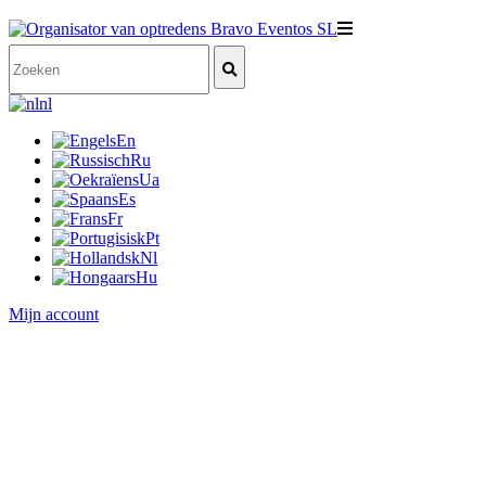
nl
En
Ru
Ua
Es
Fr
Pt
Nl
Hu
Mijn account