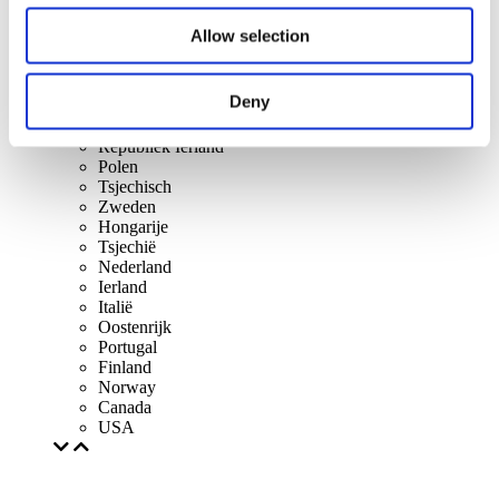
Slowakije
Verenigd Koninkrijk
Allow selection
Lithuania
Espanha
Denemarken
Deny
België
Frankrijk
Republiek Ierland
Polen
Tsjechisch
Zweden
Hongarije
Tsjechië
Nederland
Ierland
Italië
Oostenrijk
Portugal
Finland
Norway
Canada
USA