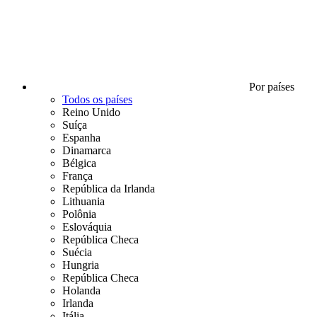
Por países
Todos os países
Reino Unido
Suíça
Espanha
Dinamarca
Bélgica
França
República da Irlanda
Lithuania
Polônia
Eslováquia
República Checa
Suécia
Hungria
República Checa
Holanda
Irlanda
Itália