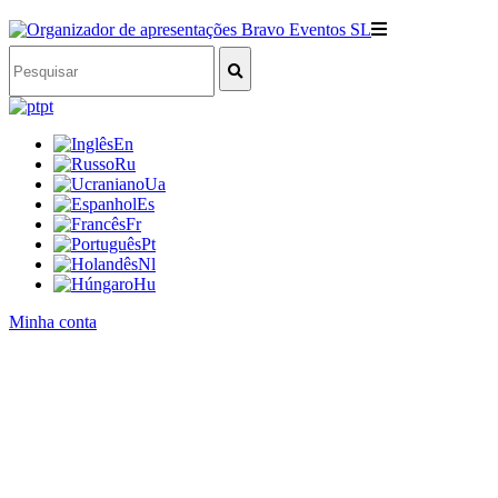
pt
En
Ru
Ua
Es
Fr
Pt
Nl
Hu
Minha conta