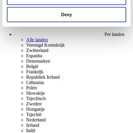
Deny
Per landen
Alle landen
Verenigd Koninkrijk
Zwitserland
Espanha
Denemarken
België
Frankrijk
Republiek Ierland
Lithuania
Polen
Slowakije
Tsjechisch
Zweden
Hongarije
Tsjechië
Nederland
Ierland
Italië