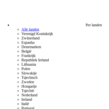
Per landen
Alle landen
Verenigd Koninkrijk
Zwitserland
Espanha
Denemarken
België
Frankrijk
Republiek Ierland
Lithuania
Polen
Slowakije
Tsjechisch
Zweden
Hongarije
Tsjechië
Nederland
Ierland
Italië
Portugal