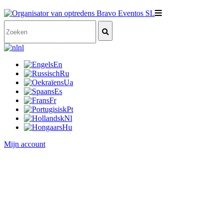
nl
En
Ru
Ua
Es
Fr
Pt
Nl
Hu
Mijn account