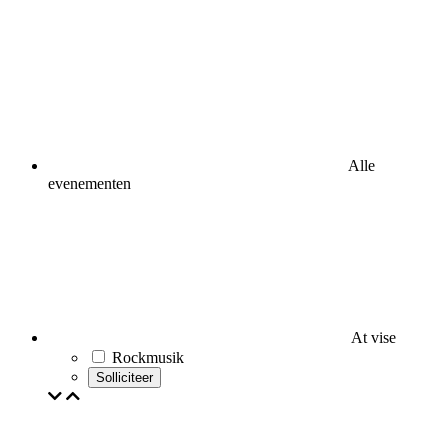
Alle
evenementen
At vise
Rockmusik
Solliciteer