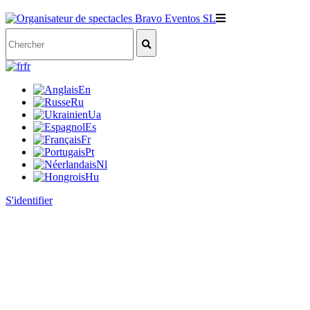
fr
En
Ru
Ua
Es
Fr
Pt
Nl
Hu
S'identifier