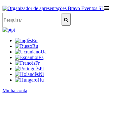
pt
En
Ru
Ua
Es
Fr
Pt
Nl
Hu
Minha conta