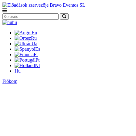
hu
En
Ru
Ua
Es
Fr
Pt
Nl
Hu
Fiókom