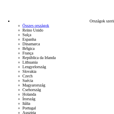
Országok szeri
Összes országok
Reino Unido
Suíça
Espanha
Dinamarca
Bélgica
França
República da Irlanda
Lithuania
Lengyelország
Slovakia
Czech
Suécia
Magyarország
Csehország
Holanda
Írország
Itália
Portugal
Ausztria