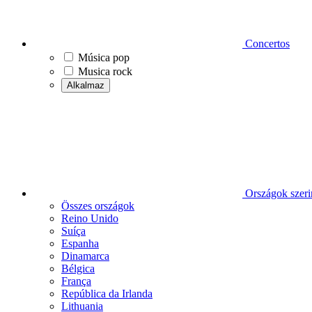
Concertos
Música pop
Musica rock
Alkalmaz
Országok szeri
Összes országok
Reino Unido
Suíça
Espanha
Dinamarca
Bélgica
França
República da Irlanda
Lithuania