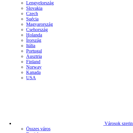
Lengyelország
Slovakia
Czech
Suécia
Magyarország
Csehország
Holanda
Írország
Itália
Portugal
Ausztria
Finland
Norway
Kanada
USA
Városok szerin
Összes város