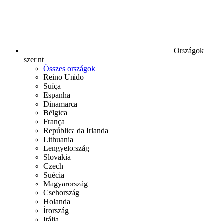
Országok
szerint
Összes országok
Reino Unido
Suíça
Espanha
Dinamarca
Bélgica
França
República da Irlanda
Lithuania
Lengyelország
Slovakia
Czech
Suécia
Magyarország
Csehország
Holanda
Írország
Itália