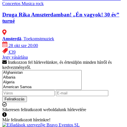
Concertos
Musica rock
Druga Rika Amszterdamban! „Én vagyok! 30 év”
turné
Amsterdã
, Toekomstmuziek
28 okt sze 20:00
€39
Jegy vásárlása
Iratkozzon fel hírlevelünkre, és értesüljön minden hírről és
kedvezményről.
Feliratkozás
Sikeresen feliratkozott weboldalunk hírlevelére
Már feliratkozott híreinkre!