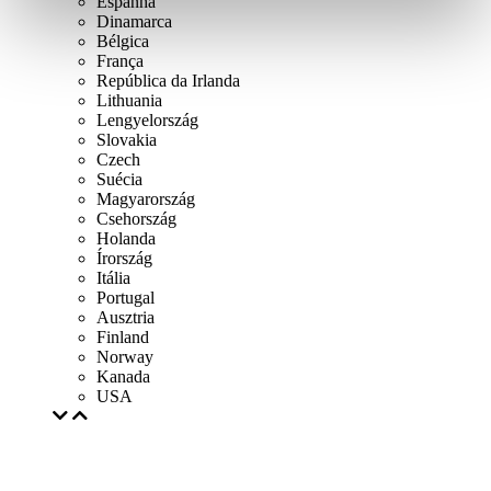
Espanha
Dinamarca
Bélgica
França
República da Irlanda
Lithuania
Lengyelország
Slovakia
Czech
Suécia
Magyarország
Csehország
Holanda
Írország
Itália
Portugal
Ausztria
Finland
Norway
Kanada
USA