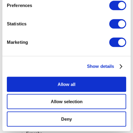
Preferences
Statistics
Marketing
Concertos
Musica rock
Alkalmaz
Show details
Allow all
Allow selection
Országok
szerint
Összes országok
Deny
Reino Unido
Suíça