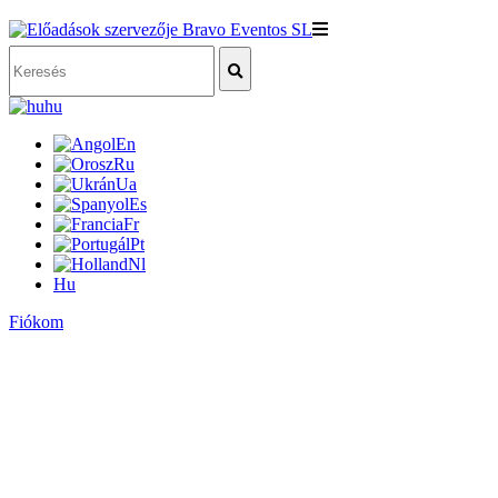
hu
En
Ru
Ua
Es
Fr
Pt
Nl
Hu
Fiókom