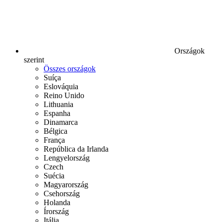
Országok
szerint
Összes országok
Suíça
Eslováquia
Reino Unido
Lithuania
Espanha
Dinamarca
Bélgica
França
República da Irlanda
Lengyelország
Czech
Suécia
Magyarország
Csehország
Holanda
Írország
Itália