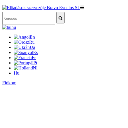
hu
En
Ru
Ua
Es
Fr
Pt
Nl
Hu
Fiókom