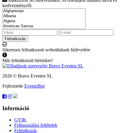
Iratkozzon fel hírlevelünkre, és értesüljön minden hírről és
kedvezményről.
Feliratkozás
Sikeresen feliratkozott weboldalunk hírlevelére
Már feliratkozott híreinkre!
2026 © Bravo Eventos SL
Fejlesztette
EventoBot
Információ
GYIK
Felhasználási feltételek
Feliratkozás