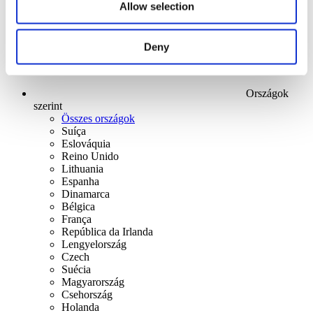
Allow selection
Deny
Országok
szerint
Összes országok
Suíça
Eslováquia
Reino Unido
Lithuania
Espanha
Dinamarca
Bélgica
França
República da Irlanda
Lengyelország
Czech
Suécia
Magyarország
Csehország
Holanda