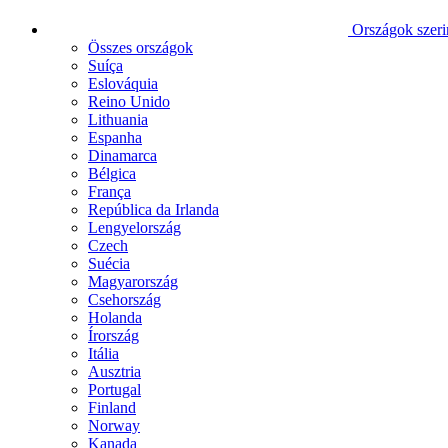
Országok szeri
Összes országok
Suíça
Eslováquia
Reino Unido
Lithuania
Espanha
Dinamarca
Bélgica
França
República da Irlanda
Lengyelország
Czech
Suécia
Magyarország
Csehország
Holanda
Írország
Itália
Ausztria
Portugal
Finland
Norway
Kanada