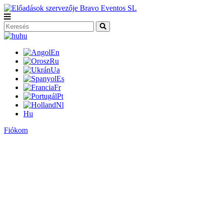
hu
En
Ru
Ua
Es
Fr
Pt
Nl
Hu
Fiókom