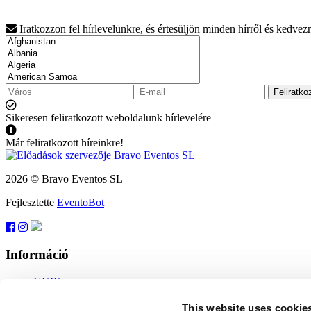
Iratkozzon fel hírlevelünkre, és értesüljön minden hírről és kedve
Feliratko
Sikeresen feliratkozott weboldalunk hírlevelére
Már feliratkozott híreinkre!
2026 © Bravo Eventos SL
Fejlesztette
EventoBot
Információ
GYIK
Felhasználási feltételek
Feliratkozás
This website uses cookie