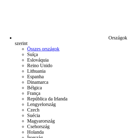
Országok
szerint
Összes országok
Suíça
Eslováquia
Reino Unido
Lithuania
Espanha
Dinamarca
Bélgica
França
República da Irlanda
Lengyelország
Czech
Suécia
Magyarország
Csehország
Holanda
Írország