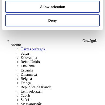
Alkalmaz
Allow selection
Deny
Országok
szerint
Összes országok
Suíça
Eslováquia
Reino Unido
Lithuania
Espanha
Dinamarca
Bélgica
França
República da Irlanda
Lengyelország
Czech
Suécia
Magyarország