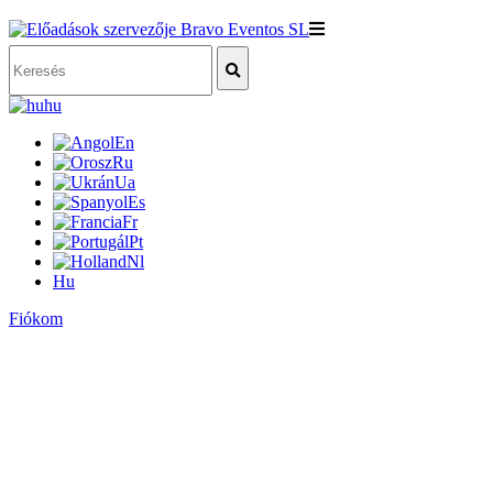
hu
En
Ru
Ua
Es
Fr
Pt
Nl
Hu
Fiókom