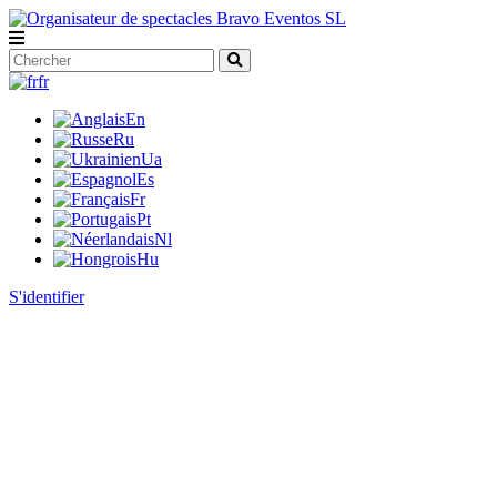
fr
En
Ru
Ua
Es
Fr
Pt
Nl
Hu
S'identifier