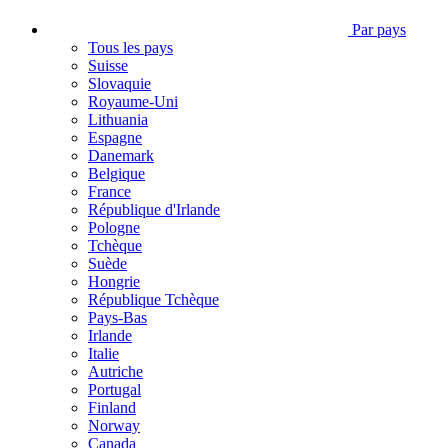
Par pays
Tous les pays
Suisse
Slovaquie
Royaume-Uni
Lithuania
Espagne
Danemark
Belgique
France
République d'Irlande
Pologne
Tchèque
Suède
Hongrie
République Tchèque
Pays-Bas
Irlande
Italie
Autriche
Portugal
Finland
Norway
Canada