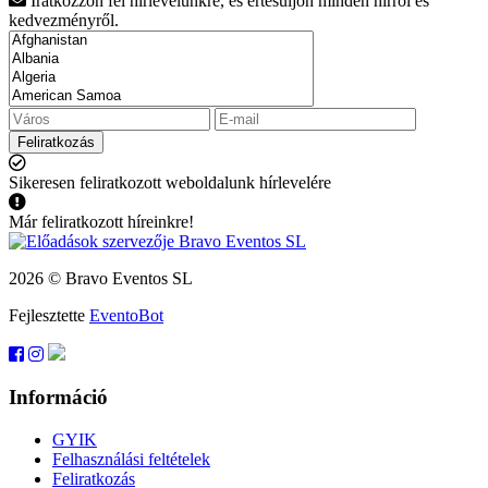
Iratkozzon fel hírlevelünkre, és értesüljön minden hírről és
kedvezményről.
Feliratkozás
Sikeresen feliratkozott weboldalunk hírlevelére
Már feliratkozott híreinkre!
2026 © Bravo Eventos SL
Fejlesztette
EventoBot
Információ
GYIK
Felhasználási feltételek
Feliratkozás