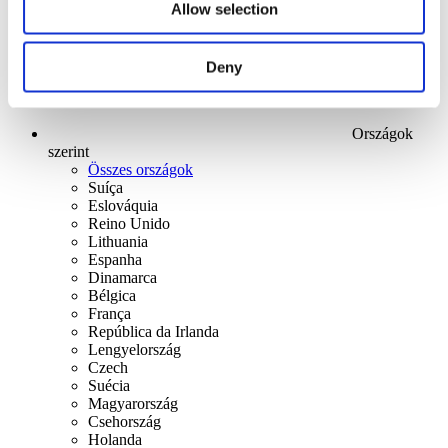
Allow selection
Deny
Országok
szerint
Összes országok
Suíça
Eslováquia
Reino Unido
Lithuania
Espanha
Dinamarca
Bélgica
França
República da Irlanda
Lengyelország
Czech
Suécia
Magyarország
Csehország
Holanda