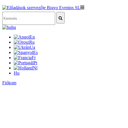
hu
En
Ru
Ua
Es
Fr
Pt
Nl
Hu
Fiókom