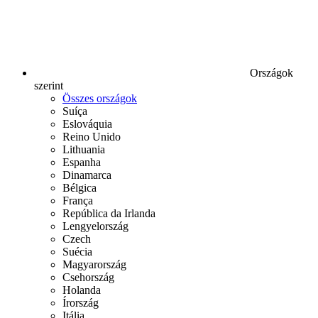
Országok
szerint
Összes országok
Suíça
Eslováquia
Reino Unido
Lithuania
Espanha
Dinamarca
Bélgica
França
República da Irlanda
Lengyelország
Czech
Suécia
Magyarország
Csehország
Holanda
Írország
Itália