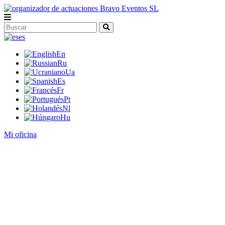
es
En
Ru
Ua
Es
Fr
Pt
Nl
Hu
Mi oficina