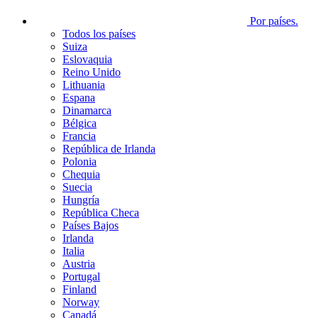
Por países.
Todos los países
Suiza
Eslovaquia
Reino Unido
Lithuania
Espana
Dinamarca
Bélgica
Francia
República de Irlanda
Polonia
Chequia
Suecia
Hungría
República Checa
Países Bajos
Irlanda
Italia
Austria
Portugal
Finland
Norway
Canadá