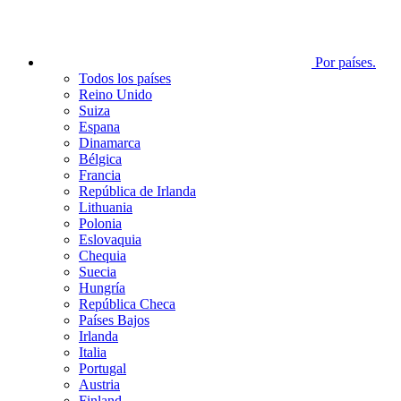
Por países.
Todos los países
Reino Unido
Suiza
Espana
Dinamarca
Bélgica
Francia
República de Irlanda
Lithuania
Polonia
Eslovaquia
Chequia
Suecia
Hungría
República Checa
Países Bajos
Irlanda
Italia
Portugal
Austria
Finland