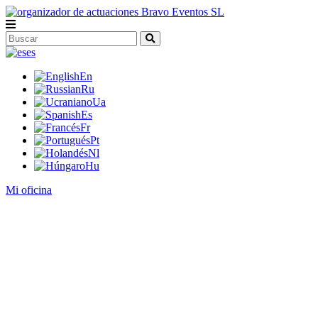
es
En
Ru
Ua
Es
Fr
Pt
Nl
Hu
Mi oficina