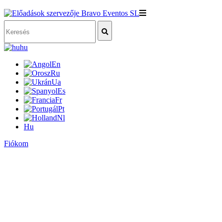
hu
En
Ru
Ua
Es
Fr
Pt
Nl
Hu
Fiókom