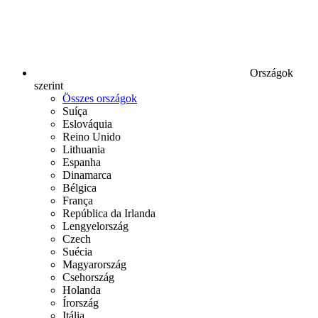
Országok
szerint
Összes országok
Suíça
Eslováquia
Reino Unido
Lithuania
Espanha
Dinamarca
Bélgica
França
República da Irlanda
Lengyelország
Czech
Suécia
Magyarország
Csehország
Holanda
Írország
Itália