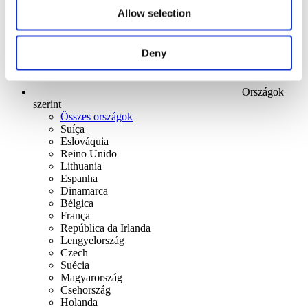
Allow selection
Deny
Országok
szerint
Összes országok
Suíça
Eslováquia
Reino Unido
Lithuania
Espanha
Dinamarca
Bélgica
França
República da Irlanda
Lengyelország
Czech
Suécia
Magyarország
Csehország
Holanda