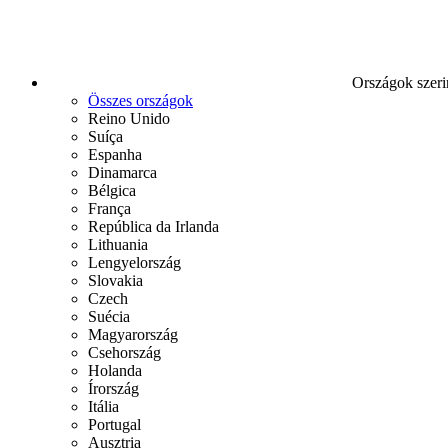
Országok szeri
Összes országok
Reino Unido
Suíça
Espanha
Dinamarca
Bélgica
França
República da Irlanda
Lithuania
Lengyelország
Slovakia
Czech
Suécia
Magyarország
Csehország
Holanda
Írország
Itália
Portugal
Ausztria