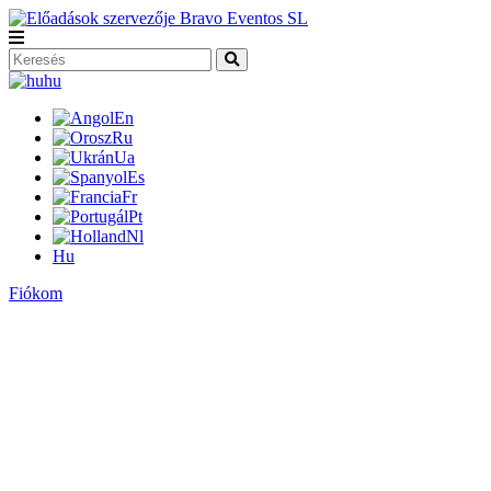
hu
En
Ru
Ua
Es
Fr
Pt
Nl
Hu
Fiókom