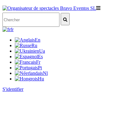
fr
En
Ru
Ua
Es
Fr
Pt
Nl
Hu
S'identifier