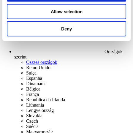
Alkalmaz
Allow selection
Deny
Országok
szerint
Összes országok
Reino Unido
Suíça
Espanha
Dinamarca
Bélgica
França
República da Irlanda
Lithuania
Lengyelország
Slovakia
Czech
Suécia
Magyarország