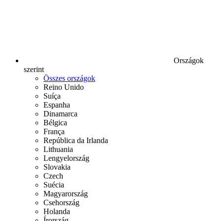
Országok
szerint
Összes országok
Reino Unido
Suíça
Espanha
Dinamarca
Bélgica
França
República da Irlanda
Lithuania
Lengyelország
Slovakia
Czech
Suécia
Magyarország
Csehország
Holanda
Írország