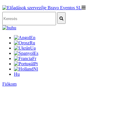
hu
En
Ru
Ua
Es
Fr
Pt
Nl
Hu
Fiókom