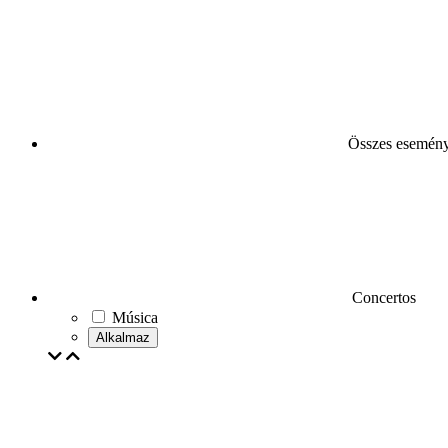
Összes esemén
Concertos
Música
Alkalmaz