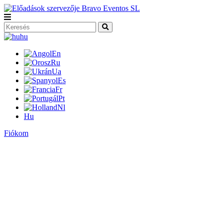
hu
En
Ru
Ua
Es
Fr
Pt
Nl
Hu
Fiókom