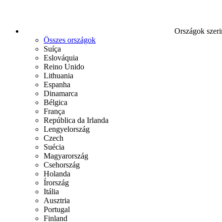
Országok szeri
Összes országok
Suíça
Eslováquia
Reino Unido
Lithuania
Espanha
Dinamarca
Bélgica
França
República da Irlanda
Lengyelország
Czech
Suécia
Magyarország
Csehország
Holanda
Írország
Itália
Ausztria
Portugal
Finland