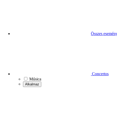
Összes esemén
Concertos
Música
Alkalmaz