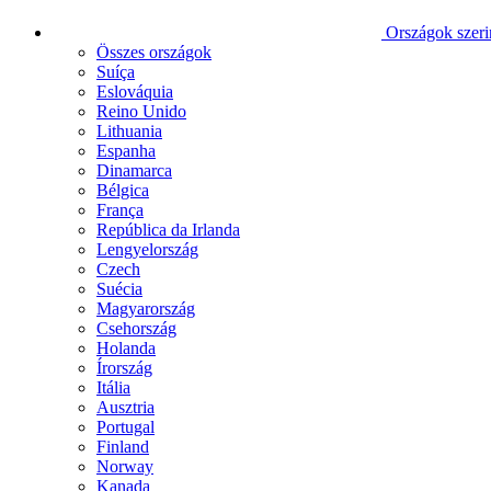
Országok szeri
Összes országok
Suíça
Eslováquia
Reino Unido
Lithuania
Espanha
Dinamarca
Bélgica
França
República da Irlanda
Lengyelország
Czech
Suécia
Magyarország
Csehország
Holanda
Írország
Itália
Ausztria
Portugal
Finland
Norway
Kanada