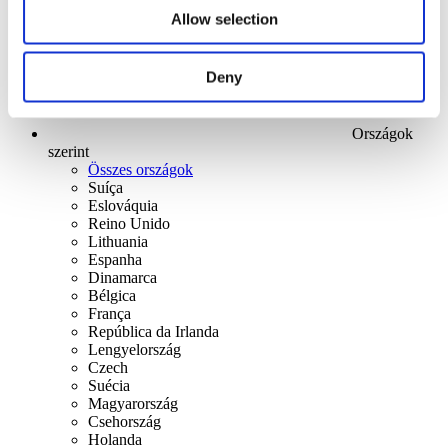
Allow selection
Deny
Országok
szerint
Összes országok
Suíça
Eslováquia
Reino Unido
Lithuania
Espanha
Dinamarca
Bélgica
França
República da Irlanda
Lengyelország
Czech
Suécia
Magyarország
Csehország
Holanda