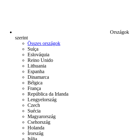
Országok
szerint
Összes országok
Suíça
Eslováquia
Reino Unido
Lithuania
Espanha
Dinamarca
Bélgica
França
República da Irlanda
Lengyelország
Czech
Suécia
Magyarország
Csehország
Holanda
Írország
Itália