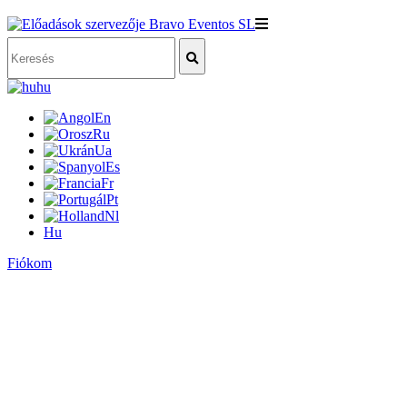
hu
En
Ru
Ua
Es
Fr
Pt
Nl
Hu
Fiókom