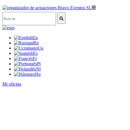
es
En
Ru
Ua
Es
Fr
Pt
Nl
Hu
Mi oficina