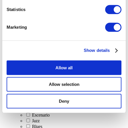
Todos los
Statistics
eventos
Marketing
Show details
Conciertos
Música clásica
Allow all
Música pop
Música rock
Jazz y Blues
Allow selection
Música israelí
Folklore
Canción de autor
Deny
Nuestra oferta especial
Música
Escenario
Jazz
Blues